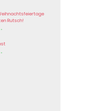
Weihnachtsfeiertage
ten Rutsch!
 »
nst
 »