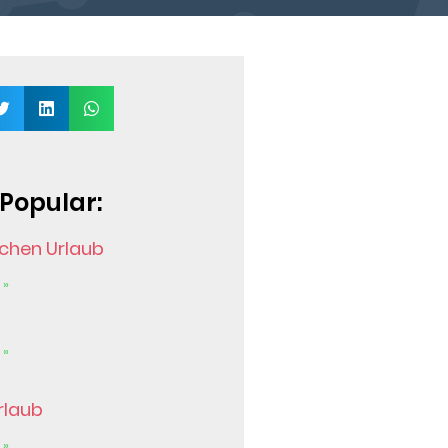
Popular:
chen Urlaub
 »
 »
rlaub
 »