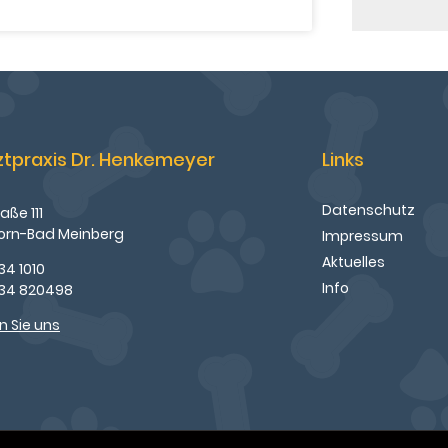
ztpraxis Dr. Henkemeyer
Links
Datenschutz
aße 111
orn-Bad Meinberg
Impressum
Aktuelles
34 1010
Info
234 820498
n Sie uns