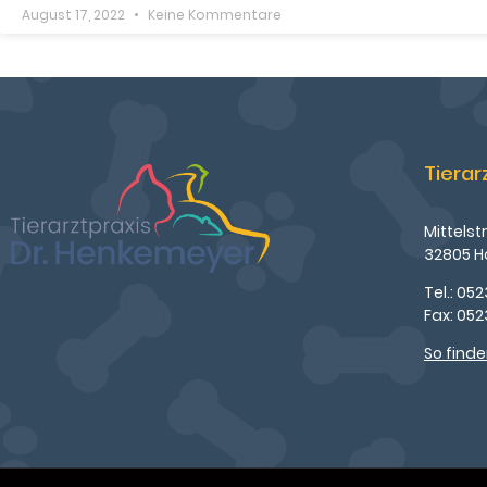
August 17, 2022
Keine Kommentare
Tierar
Mittelstr
32805 H
Tel.: 052
Fax: 05
So finde