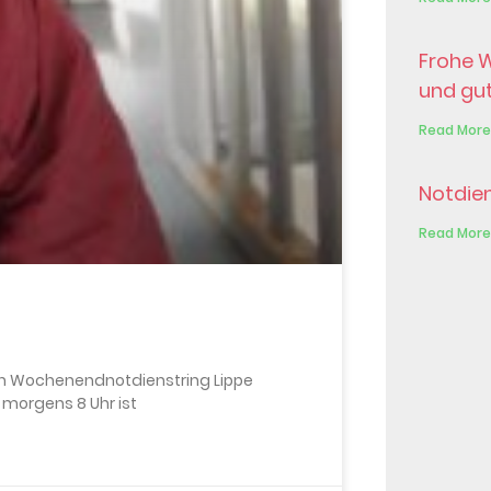
Frohe 
und gu
Read More
Notdie
Read More
chen Wochenendnotdienstring Lippe
 morgens 8 Uhr ist