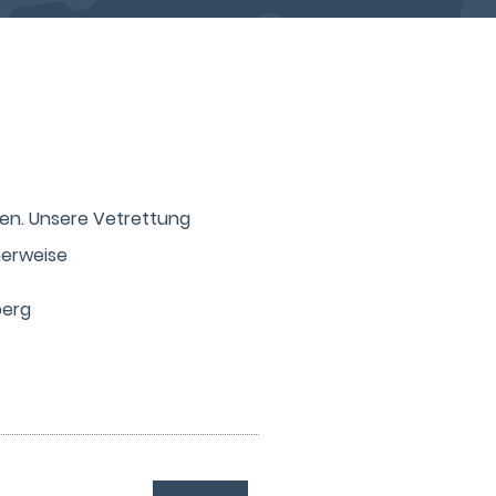
sen. Unsere Vetrettung
herweise
berg