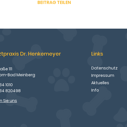
BEITRAG TEILEN
ztpraxis Dr. Henkemeyer
Links
Datenschutz
aße 111
orn-Bad Meinberg
Impressum
Aktuelles
34 1010
Info
234 820498
n Sie uns